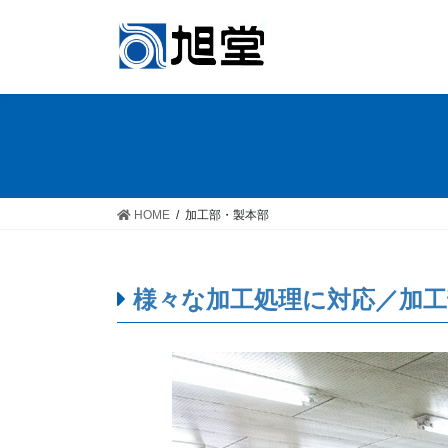
コ
ナ
ン
ビ
テ
ゲ
ン
ー
ツ
シ
へ
ョ
ス
ン
キ
に
ッ
移
HOME
加工部・製本部
プ
動
様々な加工処理に対応／加